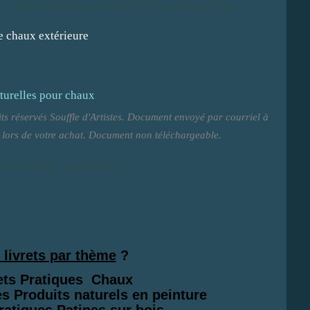
er chaux/ciment, comment doit-on procéder ?
oits réservés Souffle d'Artistes. Document envoyé par courriel à
z lors de votre achat. Document non téléchargeable.
erture non contractuel
 livrets par thème
?
rets Pratiques Chaux
ues
Produits naturels en peinture
Pratiques Patines sur bois