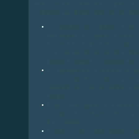
Dans certaines conditions et pour cert
n'adhèrent pas. Il faut ajouter des produi
Ces produits ne s'ajoutent JAMA
précisément. La caséine, la résine, l
du tout 10% du poids de la chaux c
c'est trop peu. Et on calcule en fon
qualité du support, en fonction des 
La superposition de peintures de ch
et l'écaillage de la chaux (princi
remontées de l'eau par capillarité a
maigre).
D'autres part, quelle est la qualité
à ce que vous souhaitez faire, n'a p
à fort dosage.
Et enfin, si vous voulez peindre ave