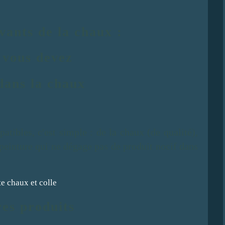
vants de la chaux :
 vous devez
dans la chaux
atibles, c'est simple : de la chaux (de qualité),
 peinture qui ne dégage pas de produit nocif dans
res produits