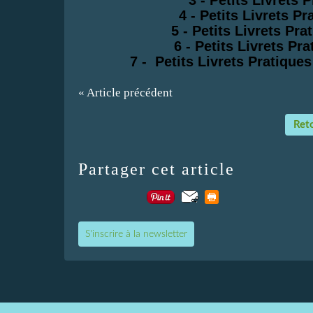
4 - P
etits Livrets P
5 -
Petits Livrets Pra
6 -
Petits Livrets Pra
7 - Petits Livrets Pratique
« Article précédent
Reto
Partager cet article
S'inscrire à la newsletter