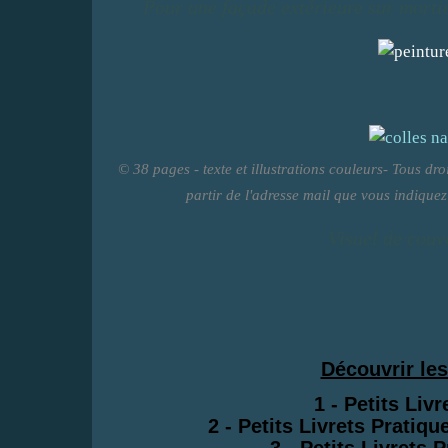
Pour une façade extérieure sur morti
© 38 pages - texte et illustrations couleurs- Tous dr
partir de l'adresse mail que vous indique
Visuel de couv
Découvrir les
1 - P
etits Liv
2 -
Petits Livrets Pratiq
3 - P
etits Livrets 