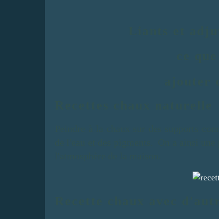
Liants et adju
ce que
ajouter 
Recettes chaux naturelle
Peindre à la chaux sur des supports comp
de l'eau et des pigments. On a ainsi une
l'atmosphère de la maison.
Recette chaux avec d'aut