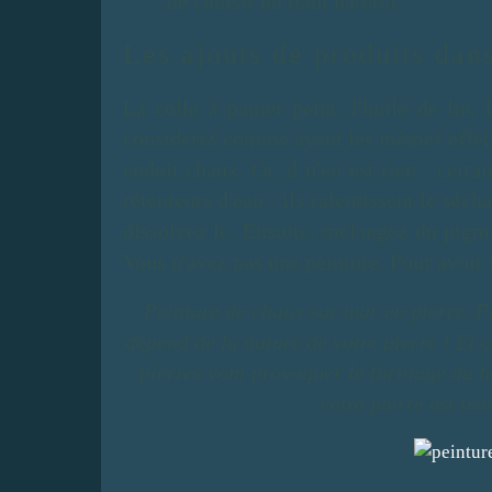
de choisir un liant naturel.
Les ajouts de produits dan
La colle à papier peint, l'huile de lin, l
considérés comme ayant les mêmes effets 
enduit chaux. Or, il n'en est rien : certai
rétenteurs d'eau : ils ralentissent le séc
dissolvez le. Ensuite, mélangez du pigme
Vous n'avez pas une peinture. Pour avoir u
Peinture de chaux sur mur en pierre. Fa
dépend de la nature de votre pierre ! Et o
pierres vont provoquer le farinage du b
votre pierre est tra