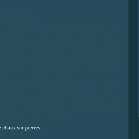
s la chaux
e sel d'alun, la caséine, et bien d'autres... sont
sur l'adhérence d'une peinture de chaux ou d'un
ns sont des liants : ça colle. Et d'autres sont des
hage. Prenons un exemple : prenez du sel d'alun et
nt en poudre avec le sel d'alun et appliquez le.
ne peinture, il faut une colle.
ut-il ajouter un fixateur ou pas ? Et bien cela
ui, ça on ne vous le dit pas... Pourtant, certaines
adigeon et d'autres pas.
Et ce n'est pas tout : si
itée, la chaux farine aussi.