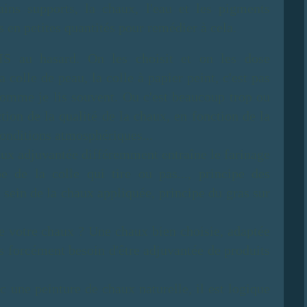
ains supports, la chaux, l'eau et les pigments
ts en petites quantités pour remédier à cela.
IS au hasard. On les choisit et on les dose
a colle de peau, la colle à papier peint, c'est pas
omme je lis souvent. Ou c'est beaucoup trop ou
ction de la qualité de la chaux, en fonction de la
conditions atmosphériques...
aux adjuvantée différemment entraîne le farinage
pe de la colle qui tire ou pas..., principe des
u sein de la chaux appliquée, principe du gras sur
 de votre chaux ? Une chaux bien choisie, adaptée
as forcément besoin d'être adjuvantée de produits
c une peinture de chaux naturelle, il est logique