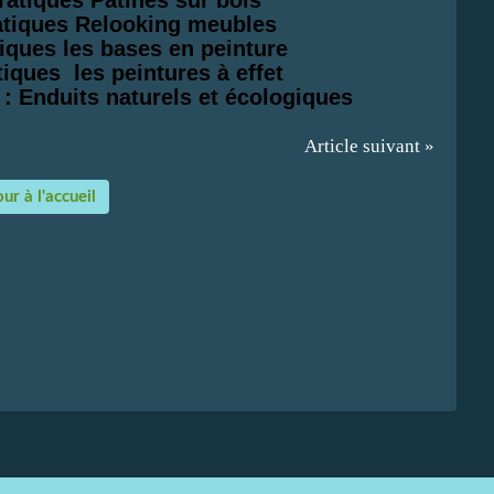
ratiques Relooking meubles
tiques les bases en peinture
tiques les peintures à effet
s : Enduits naturels et écologiques
Article suivant »
ur à l'accueil