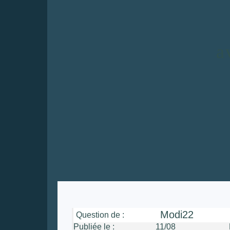
a
Modi22
Question de :
Publiée le :
11/08 Heu