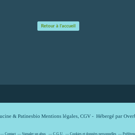
Retour à l'accueil
ucine & Patinesbio Mentions légales, CGV - Hébergé par
Over
Contact
Signaler un abus
C.G.U.
Cookies et données personnelles
Préféren