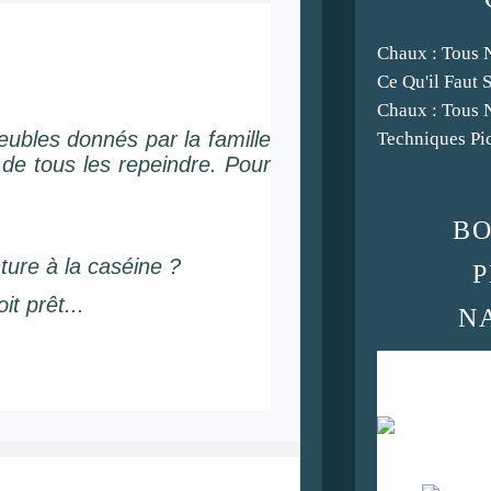
Chaux : Tous 
Ce Qu'il Faut 
Chaux : Tous 
bles donnés par la famille
Techniques Pic
 de tous les repeindre. Pour
BO
ure à la caséine ?
P
it prêt...
N