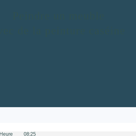
Peindre un meuble
vec de la peinture caséine
re 08:25