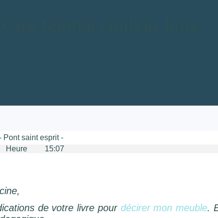
Cire teintée couleur bois
Pont saint esprit -
ure 15:07
cine,
ndications de votre livre pour
décirer mon meuble
. 