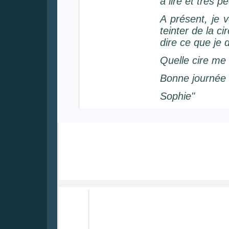
à lire et très 
A présent, je 
teinter de la c
dire ce que je d
Quelle cire me 
Bonne journée 
Sophie"