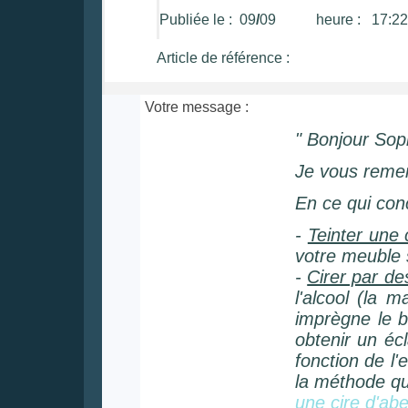
Publiée le : 09
/
09 heure : 17:2
Article de référence :
Votre message :
"
Bonjour Sop
Je vous remerc
En ce qui conc
-
Teinter une 
votre meuble 
-
Cirer par de
l'alcool (la 
imprègne le bo
obtenir un éc
fonction de l'
la méthode qu
une cire d'abe