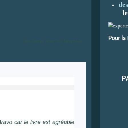
des
l
Pour la
- Tous droits réservés Patinesbio -
P
Bravo car le livre est agréable