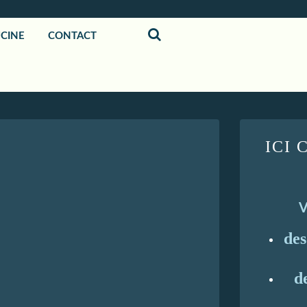
UCINE
CONTACT
ICI 
V
de
d