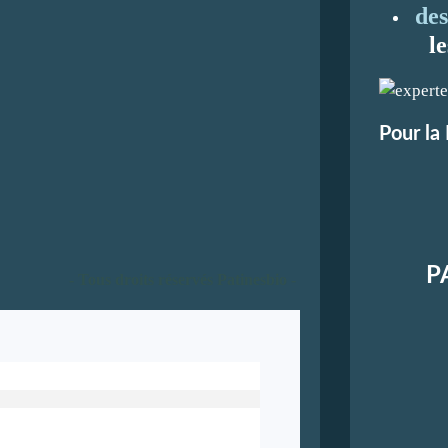
des
l
Pour la
P
- Tous droits réservés Patinesbio -