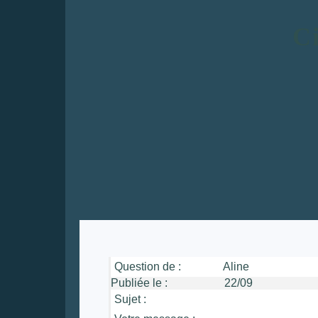
Ci
Question de :
Aline
Publiée le :
22/09 He
Sujet :