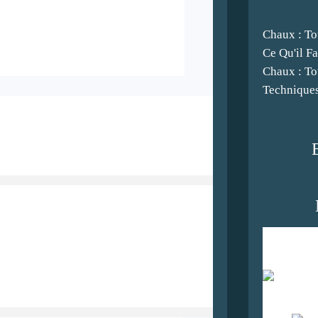
Chaux : To
Ce Qu'il F
Chaux : To
Techniques