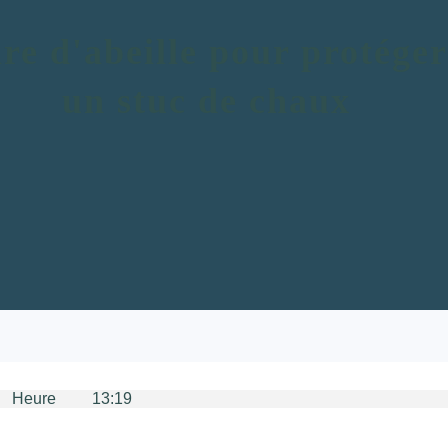
re d'abeille pour protéger
un stuc de chaux
ure 13:19