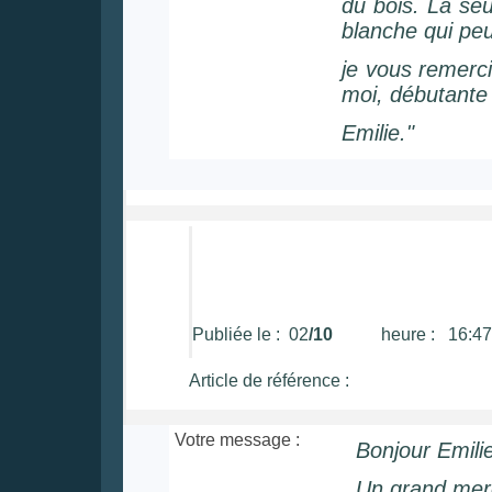
du bois. La seu
blanche qui peu
je vous remerci
moi, débutante 
Emilie."
Publiée le : 02
/10
heure : 16:47
Article de référence :
Votre message :
Bonjour Emili
Un grand mer