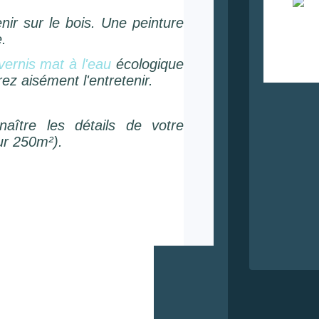
nir sur le bois. Une peinture
e.
vernis mat à l'eau
écologique
rez aisément l'entretenir.
aître les détails de votre
ur 250m²).