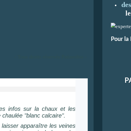
des
l
Pour la
- Tous droits réservés Patinesbio -
P
es infos sur la chaux et les
 chaulée "blanc calcaire".
laisser apparaître les veines