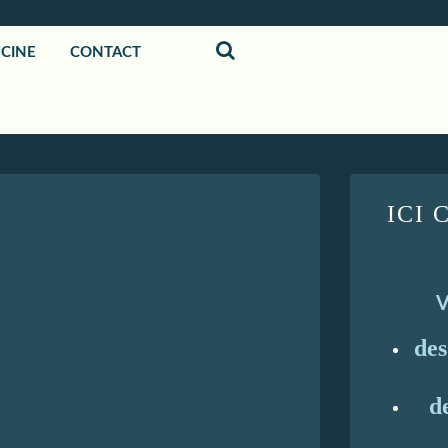
UCINE
CONTACT
ICI 
V
de
d