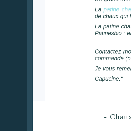
La
patine cha
de chaux qui 
La patine cha
Patinesbio : e
Contactez-m
commande (con
Je vous remer
Capucine."
- Chaux