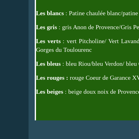
Les blancs
:
Patine chaulée blanc
/
patine
Les gris
:
gris Anon de Provence
/
Gris Pe
Les verts
:
vert Pitcholine
/
Vert Lavan
Gorges du Toulourenc
Les bleus
:
bleu Riou
/
bleu Verdon
/
bleu 
Les rouges :
rouge Coeur de Garance X
Les beiges
:
beige doux noix de Provenc