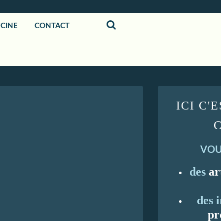
UCINE
CONTACT
ICI C'
VOU
des
ar
des 
pr