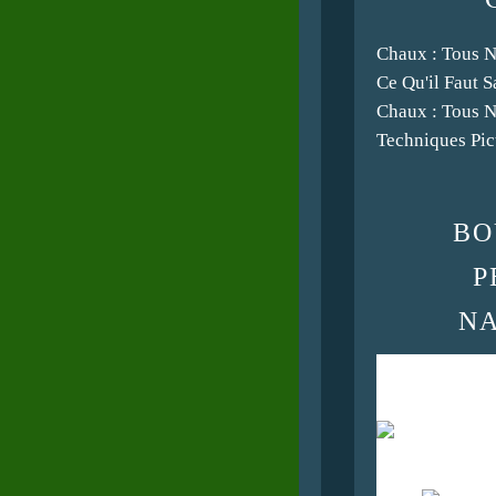
Chaux : Tous N
Ce Qu'il Faut 
Chaux : Tous N
Techniques Pic
BO
P
N