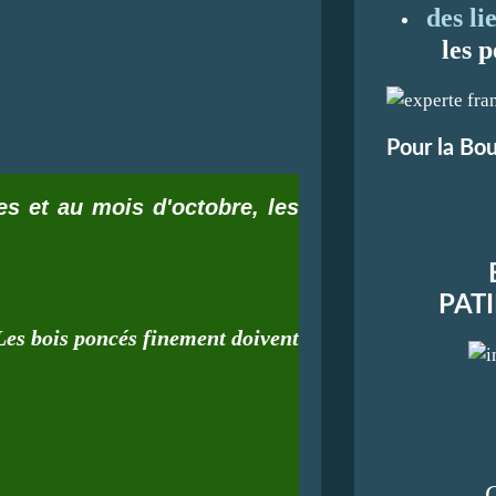
des li
les p
Pour la Bou
s et au mois d'octobre, les
PAT
 Les bois poncés finement doivent