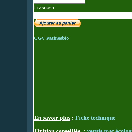
Livraison
CGV Patinesbio
En savoir plus
:
Fiche technique
Finition conseillée
:
vernis mat écolog