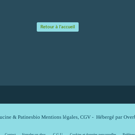
Retour à l'accueil
ucine & Patinesbio Mentions légales, CGV - Hébergé par
Over
Contact
Signaler un abus
C.G.U.
Cookies et données personnelles
Préféren