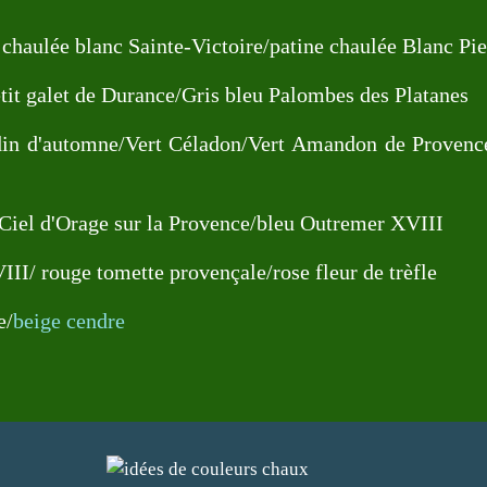
 chaulée blanc Sainte-Victoire
/
patine chaulée Blanc Pie
tit galet de Durance
/
Gris bleu Palombes des Platanes
din d'automne
/
Vert Céladon
/
Vert Amandon de Provenc
Ciel d'Orage sur la Provence
/
bleu Outremer XVIII
VIII
/
rouge tomette provençale
/
rose fleur de trèfle
e
/
beige cendre