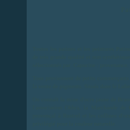
Pa
Toutes les patines et les peintures Pati
de très grande qualité et non synthétiqu
sélectionnés par Capucine : provenance, 
Tous proviennent de petits commerçants 
la vente de pigments. Situés dans le Lube
On connaît la mine d'ocre jaune de Bruo
l'association Okhra, la Marchande de C
provençal à Rustrel et les collines d'oc
privilégié pour la couleur naturelle.