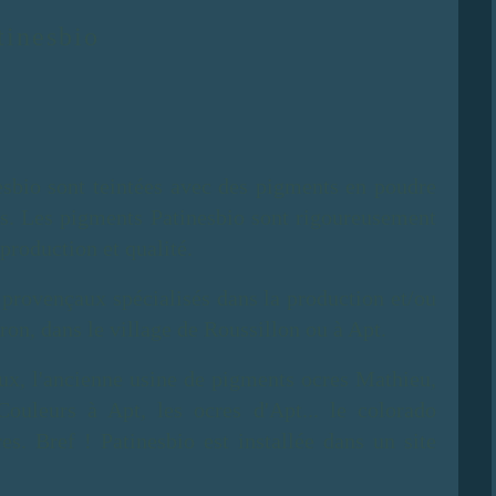
tinesbio
nesbio sont teintées avec des pigments en poudre
es. Les pigments Patinesbio sont rigoureusement
production et qualité.
provençaux spécialisés dans la production et/ou
ron, dans le village de Roussillon ou à Apt.
ux, l'ancienne usine de pigments ocres Mathieu,
ouleurs à Apt, les ocres d'Apt... le colorado
res. Bref ! Patinesbio est installée dans un site