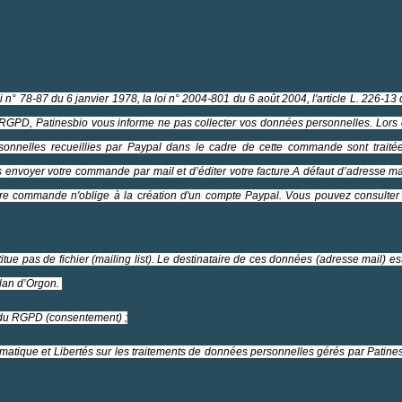
oi
n° 78-87 du 6 janvier 1978, la loi n° 2004-801 du 6 août 2004, l'article L. 226-1
e RGPD, Patinesbio vous informe ne pas collecter vos données personnelles. Lors 
onnelles recueillies par Paypal dans le cadre de cette commande sont traitée
envoyer votre commande par mail et d’éditer votre facture.A défaut d’adresse m
tre commande n'oblige à la création d'un compte Paypal. Vous pouvez consulter 
ue pas de fichier (mailing list). Le destinataire de ces données (adresse mail) e
lan d’Orgon.
.a du RGPD (consentement) ;
ormatique et Libertés sur les traitements de données personnelles gérés par Patin