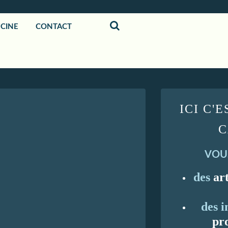
UCINE
CONTACT
ICI C'
C
VOU
des
ar
des i
pro