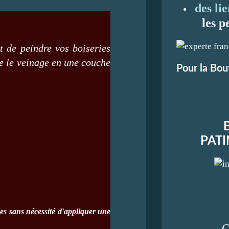
des li
les p
t de peindre vos boiseries
re le veinage en une couche
Pour la Bou
B
PATI
rées sans nécessité d'appliquer une
C