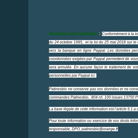
Données personnelles
:
Conformément à la l
du 24 octobre 1995,
et la loi du 25 mai 2018 sur l
vers la banque en ligne Paypal. Les données pers
coordonnées exigées par Paypal permettent de vous 
sera annulée. En aucune façon le traitement de vo
personnelles par Paypal
ici
.
Patinesbio ne conserve pas vos données et ne constit
commandes Patinesbio, 804 ch. 100 issues 13750 P
La base légale de cette information est l’article 6.1
Pour toute information ou exercice de vos droits Inf
responsable, DPO, patinesbio@orange.fr