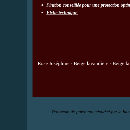
F
inition conseillée
pour une protection opti
Fiche technique
Rose Joséphine
-
Beige lavandière
- Beige la
Protocole de paiement sécurisé par la ban