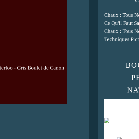
Chaux : Tous N
Ce Qu'il Faut S
Chaux : Tous N
Techniques Pict
BO
terloo -
Gris Boulet de Canon
P
NA