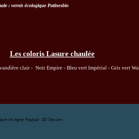
male :
vernis écologique Patinesbio
Les coloris Lasure chaulée
vandière clair - Noir Empire -
Bleu vert Impérial
- Gris vert Wa
que en ligne Paypal- 3D Secure -