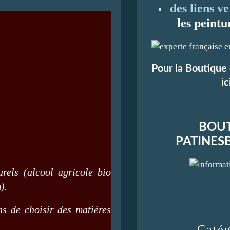
des liens ve
les peintu
Pour la Boutique 
ic
BOUT
PATINES
rels (alcool agricole bio
).
ns de choisir des matières
Catég