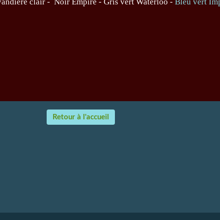
vandière clair - Noir Empire -
Gris vert Waterloo
-
Bleu vert Im
Retour à l'accueil