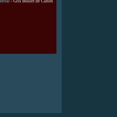
périal
-
Gris Boulet de Canon