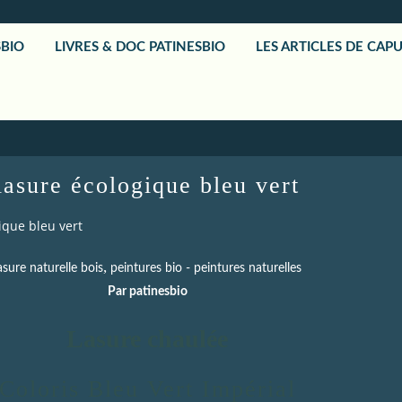
SBIO
LIVRES & DOC PATINESBIO
LES ARTICLES DE CAP
lasure écologique bleu vert
ique bleu vert
,
asure naturelle bois
peintures bio - peintures naturelles
Par patinesbio
Lasure chaulée
Coloris Bleu Vert Impérial