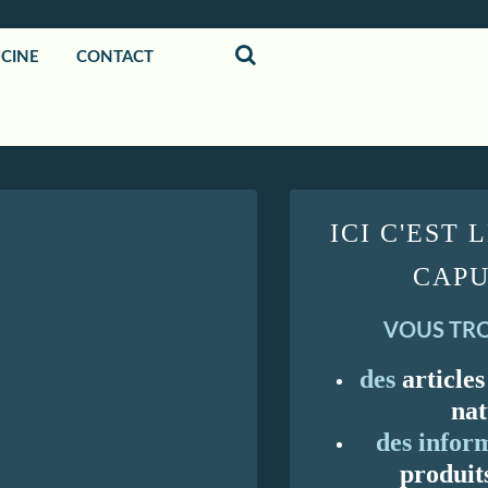
UCINE
CONTACT
ICI C'EST 
CAPU
VOUS TRO
des
articles
nat
des inform
produit