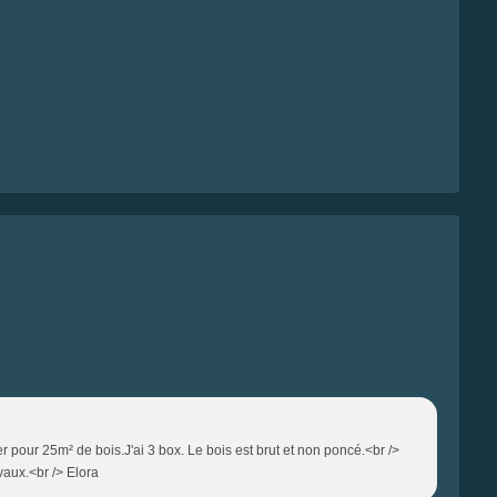
r pour 25m² de bois.J'ai 3 box. Le bois est brut et non poncé.<br />
vaux.<br /> Elora