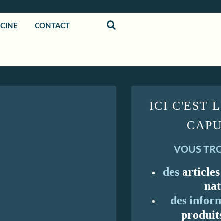
UCINE
CONTACT
ICI C'EST 
CAPU
VOUS TRO
des
articles
nat
des inform
produit