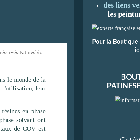
des liens ve
les peintu
Pour la Boutique 
ic
 réservés Patinesbio -
BOUT
ans le monde de la
PATINES
'utilisation, leur
 résines en phase
 phase solvant ont
e taux de COV est
Catég