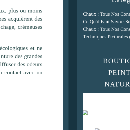
eux, plus ou moins
Chaux : Tous Nos Cons
nes acquièrent des
Ce Qu'il Faut Savoir S
séchage, crémeuses
Chaux : Tous Nos Cons
Techniques Picturales
 écologiques et ne
einture des grandes
BOUTI
iffuser des odeurs
PEIN
n contact avec un
NATUR