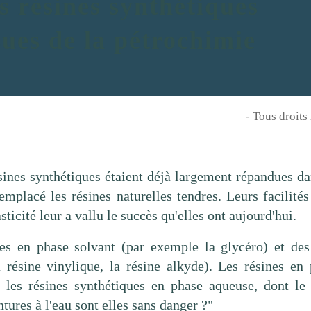
s résines synthétiques
sues de la pétrochimie
- Tous droits
ésines synthétiques étaient déjà largement répandues d
mplacé les résines naturelles tendres. Leurs facilités d
asticité leur a vallu le succès qu'elles ont aujourd'hui.
ues
en phase solvant (par exemple la glycéro)
et des
a résine vinylique, la résine alkyde). Les résines en
 les résines synthétiques en phase aqueuse, dont l
ntures à l'eau sont elles sans danger
?"