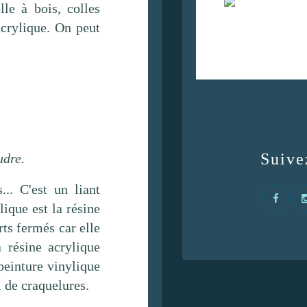
lle à bois, colles
acrylique. On peut
Suive
udre.
.. C'est un liant
ique est la résine
ts fermés car elle
 résine acrylique
peinture vinylique
i de craquelures.