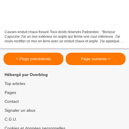
Causes enduit chaux fissuré Tous droits réservés Patinesbio - "Bonjour
Capucine J'ai un mur extérieur en argile qui ferme une cour intérieure. J'ai
voulu rectifier ce mur en terre avec un enduit chaux et argile. J'ai appliqué un
dégrossi de chaux/argile...
< Page précédente
Page suivante >
Hébergé par Overblog
Top articles
Pages
Contact
Signaler un abus
C.G.U.
Cookies et données personnelles