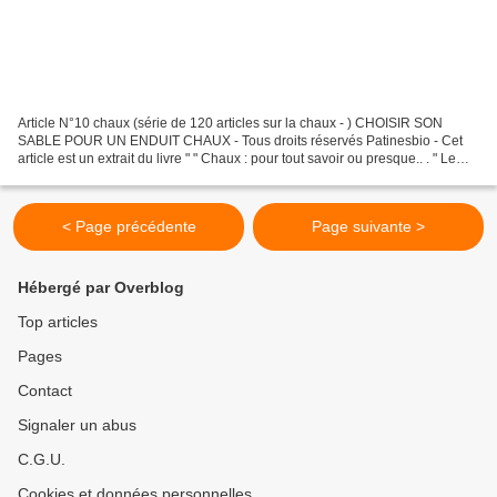
Article N°10 chaux (série de 120 articles sur la chaux - ) CHOISIR SON
SABLE POUR UN ENDUIT CHAUX - Tous droits réservés Patinesbio - Cet
article est un extrait du livre " " Chaux : pour tout savoir ou presque.. . " Le
sable est la charge de votre mortier...
< Page précédente
Page suivante >
Hébergé par Overblog
Top articles
Pages
Contact
Signaler un abus
C.G.U.
Cookies et données personnelles