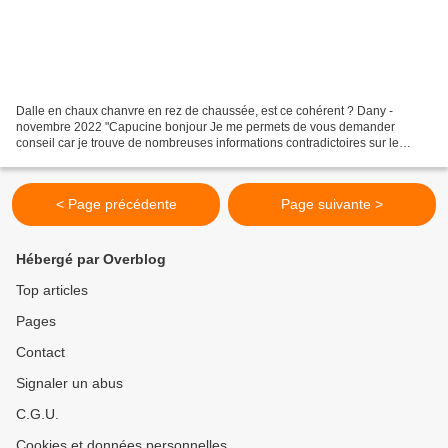
Dalle en chaux chanvre en rez de chaussée, est ce cohérent ? Dany -
novembre 2022 "Capucine bonjour Je me permets de vous demander
conseil car je trouve de nombreuses informations contradictoires sur le
chaux chanvre. J'ai l'intention de réaliser une...
< Page précédente
Page suivante >
Hébergé par Overblog
Top articles
Pages
Contact
Signaler un abus
C.G.U.
Cookies et données personnelles