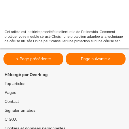
Cet article est la stricte propriété intellectuelle de Patinesbio. Comment
protéger votre meuble cérusé Choisir une protection adaptée à la technique
de céruse utilisée On ne peut conseiller une protection sur une céruse sans
savoir précisément quelle...
< Page précédente
Page suivante >
Hébergé par Overblog
Top articles
Pages
Contact
Signaler un abus
C.G.U.
Cookies et données personnelles