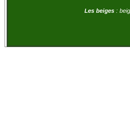
Les beiges
: bei