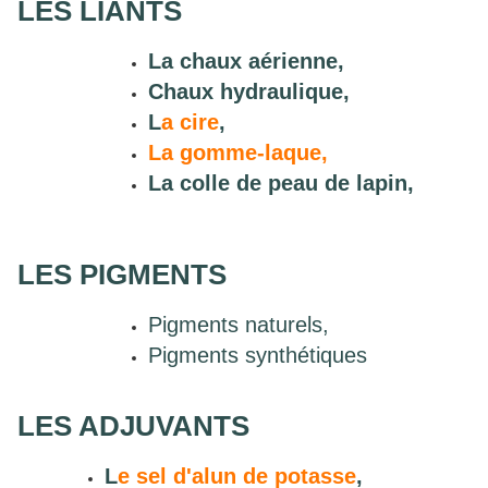
LES LIANTS
L
a chaux aérienne,
C
haux hydraulique
,
L
a cire
,
La gomme-laque,
L
a colle de peau de lapin
,
LES PIGMENTS
Pigments naturels,
Pigments synthétiques
LES ADJUVANTS
L
e sel d'alun de potasse
,