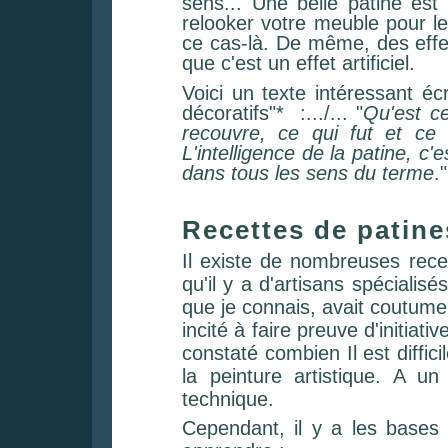
sens... Une belle patine est 
relooker votre meuble pour l
ce cas-là. De même, des effets
que c'est un effet artificiel.
Voici un texte intéressant é
décoratifs"* :
.../... "
Qu'est ce
recouvre, ce qui fut et ce q
L'intelligence de la patine, c'
dans tous les sens du terme
."
Recettes de patine
Il existe de nombreuses recet
qu'il y a d'artisans spéciali
que je connais, avait coutume 
incité à faire preuve d'initia
constaté combien Il est diffici
la peinture artistique. A 
technique.
Cependant, il y a les bases 