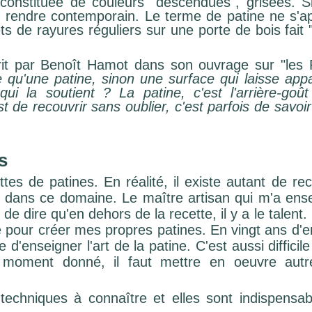
constituée de couleurs "descendues", grisées. Sin
e rendre contemporain. Le terme de patine ne s'a
 de rayures réguliers sur une porte de bois fait "
crit par Benoît Hamot dans son ouvrage sur "les P
 qu'une patine, sinon une surface qui laisse appa
ui la soutient ? La patine, c'est l'arrière-goût
est de recouvrir sans oublier, c'est parfois de savoi
s
tes de patines. En réalité, il existe autant de re
sés dans ce domaine. Le maître artisan qui m'a ens
de dire qu'en dehors de la recette, il y a le talent
tive pour créer mes propres patines. En vingt ans d'e
le d'enseigner l'art de la patine. C'est aussi diffici
un moment donné, il faut mettre en oeuvre aut
techniques à connaître et elles sont indispensabl