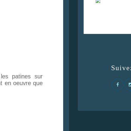
Suive
les patines sur
nt en oeuvre que