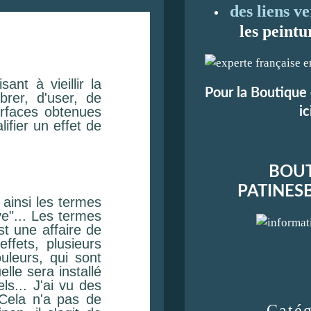
des liens ve
les peintu
ant à vieillir la
Pour la Boutique 
brer, d'user, de
urfaces obtenues
ic
lifier un effet de
BOUT
PATINES
 ainsi les termes
ive"... Les termes
t une affaire de
ffets, plusieurs
uleurs, qui sont
lle sera installé
ls... J'ai vu des
 Cela n'a pas de
Catég