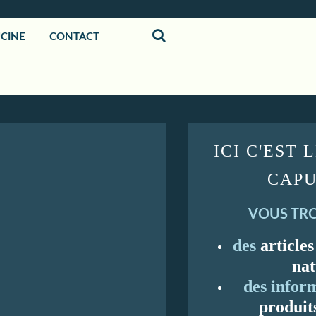
UCINE
CONTACT
ICI C'EST 
CAPU
VOUS TRO
des
articles
nat
des inform
produit