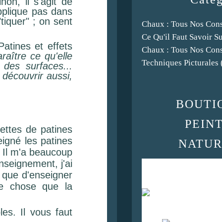
on, il s'agit de
pplique pas dans
tiquer" ; on sent
Chaux : Tous Nos Cons
Ce Qu'il Faut Savoir S
atines et effets
Chaux : Tous Nos Cons
raître ce qu'elle
Techniques Picturales
 des surfaces...
r découvrir aussi,
BOUTI
PEIN
cettes de patines
eigné les patines
NATUR
. Il m'a beaucoup
nseignement, j'ai
le que d'enseigner
re chose que la
es. Il vous faut