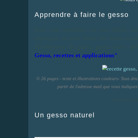
Apprendre à faire le gesso
Pour tout connaître sur cet apprêt natu
appliquer, et pour éviter les bobos (cra
décollement du gesso, gesso terne, ge
Gesso, recettes et applications"
© 26 pages - texte et illustrations couleurs- Tous dr
partir de l'adresse mail que vous indique
Visuel de cou
Un gesso naturel