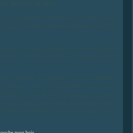
our
lisser le bois
e pas la moindre imperfection : fentes, trous,
fiés par un enduit permettant d'obtenir une belle
ur bois, la dorure sur bois, les peintures d'icônes
intures et patines naturelles sur bois, nécessitent
tines naturelles, écologiques, (chaux, détrempes,
, peintures terre...), nécessitent une surface
ssi (Il n'y a pas de sens à appliquer une sous-
ts nocifs pour faire adhérer une peinture ou une
nel permet d'obtenir la sous-couche idéale pour