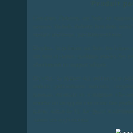
Produit p
Certaines finitions sur bois ne support
rayures, du bois doivent être donc recti
surface uniforme, parfaitement lisse.
De plus, la peinture sur bois, les laques s
sur bois et depuis quelques années, les pe
absolument un support adapté.
En effet, la plupart des peintures et pa
enduits pelliculaires naturels, tempéra
poreuse, minérale et écologique elle-au
couche ou un apprêt contenant des produi
patine naturelle !). Le gesso tradition
toutes ces applications.