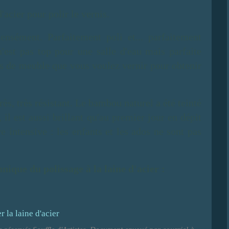
d'acier pour polir le vernis.
tensément. Parfaitement poli et... parfaitement
n'est pas top pour une salle d'eau mais parfaite
sus de meuble que vous voulez vernir pour obtenir
rès, très résistant. Le bambou naturel a été teinté
 il est aussi brillant qu'au premier jour en dépit
re intensive : les enfants et les ados ne sont pas
hnique du polissage à la laine d'acier :