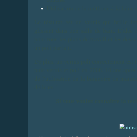
Utilisation de la méthode à la laine 
Le résultat est un vernis qui brille in
glissant dans une salle de bain. L'idée 
pour tous les plans de travail et les des
un poli parfait.
De plus, un vernis poli correctement est t
puis vernis et poli en 2008. 10 ans après,
de l'utilisation de la baignoire de maniè
délicats !
Si vous voulez connaître la tec