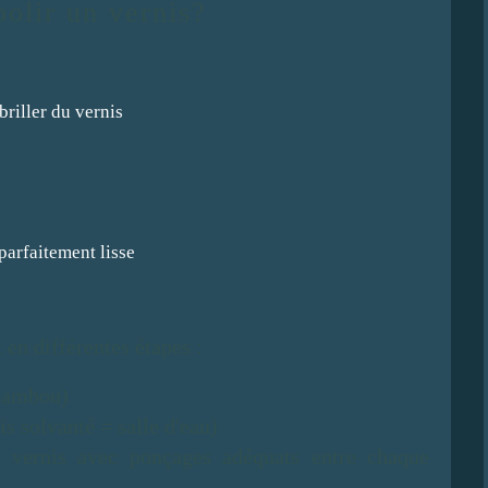
polir un vernis?
 en différentes étapes :
 bambou)
is solvanté = salle d'eau)
e vernis avec ponçages adéquats entre chaque