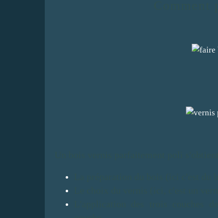
Comment
Un bois vernis parfaitement poli s'obtient
La préparation du bois (ici c'est du
Le choix du vernis (ici, c'est un vern
L'application des trois couches d
couche.