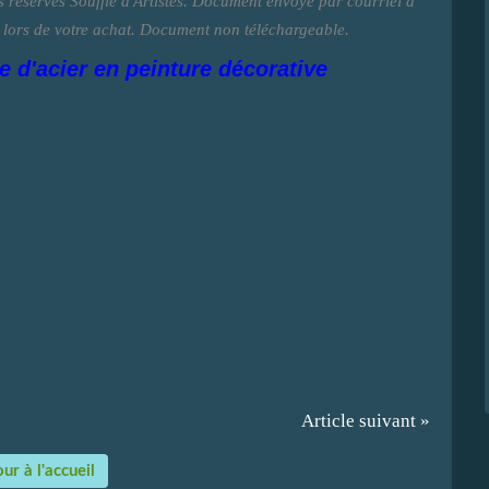
its réservés Souffle d'Artistes. Document envoyé par courriel à
z lors de votre achat. Document non téléchargeable.
ne d'acier en peinture décorative
Article suivant »
ur à l'accueil