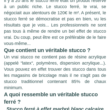
Il y a 20 ans le stucco ferré était un produit réservé
à un public riche. Le stucco ferré, le vrai, se
négociait aux alentours de 120€ le m². A présent, le
stucco ferré se démocratise et pas en bien, vu les
résultats que je vois... Les professionnels ne sont
pas tous à même de rendre un bel effet de stucco
vrai. Du coup, peut être est ce préférable de le faire
vous-même...
Que contient un véritable stucco ?
U
n vrai stucco ne contient pas de résine acrylique
(appelé "latex", polymères, dispersion acrylique...).
Vous pouvez en effet trouver des stucco dans tous
les magasins de bricolage mais il ne s'agit pas de
stucco traditionnel contenant 85% de chaux
minimum.
A quoi ressemble un véritable stucco
ferré ?
Stucco ferré à effet marbré blanc calcaire