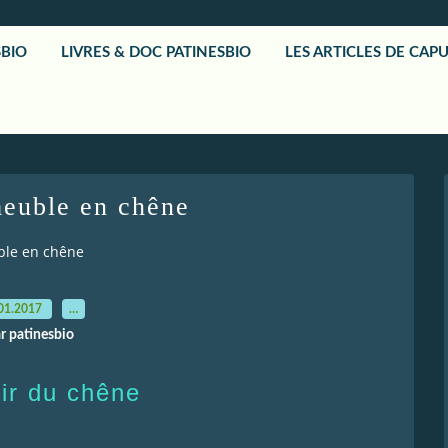
SBIO
LIVRES & DOC PATINESBIO
LES ARTICLES DE CAP
meuble en chêne
ble en chêne
01.2017
…
r patinesbio
cir du chêne