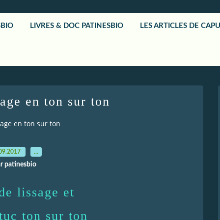
SBIO
LIVRES & DOC PATINESBIO
LES ARTICLES DE CAP
sage en ton sur ton
sage en ton sur ton
09.2017
…
r patinesbio
de lissage et
tuc ton sur ton