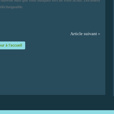
 l'adresse mail que vous indiquez lors de votre achat. Document
éléchargeable.
Article suivant »
ur à l'accueil