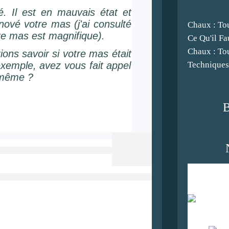
. Il est en mauvais état et
ové votre mas (j'ai consulté
Chaux : To
tre mas est magnifique).
Ce Qu'il Fa
Chaux : To
ns savoir si votre mas était
Techniques
xemple, avez vous fait appel
s-même ?