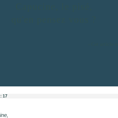
Capucine, le pisé,
qu'en pensez vous ?
- Cet article 
 17
ine,