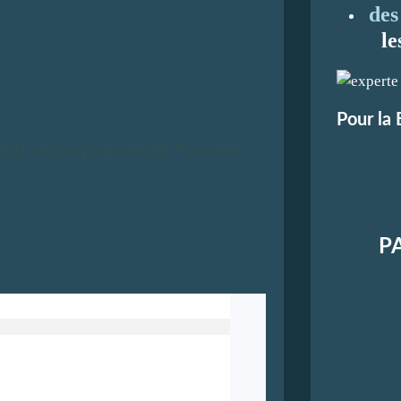
des
le
Pour la 
est la stricte propriété de Patinesbio -
P