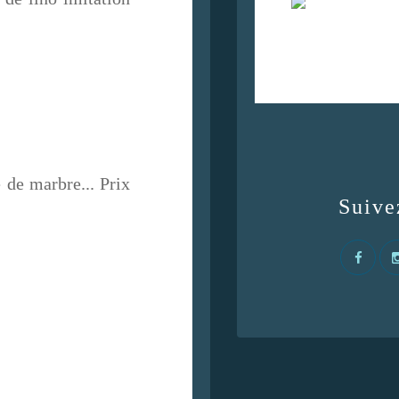
 de marbre... Prix
Suive