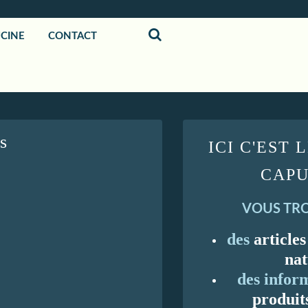
UCINE
CONTACT
s
ICI C'EST 
CAPU
VOUS TRO
des
articles
nat
des inform
produit