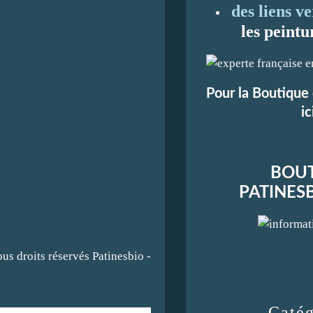
des liens ve
les peintu
Pour la Boutique 
ic
BOUT
PATINES
ous droits réservés Patinesbio -
Catég