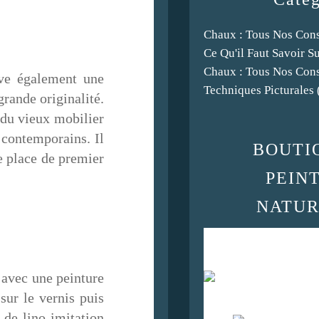
Chaux : Tous Nos Cons
Ce Qu'il Faut Savoir S
Chaux : Tous Nos Cons
uve également une
Techniques Picturales
rande originalité.
e du vieux mobilier
s contemporains. Il
BOUTI
e place de premier
PEIN
NATUR
 avec une peinture
sur le vernis puis
s de lino imitation