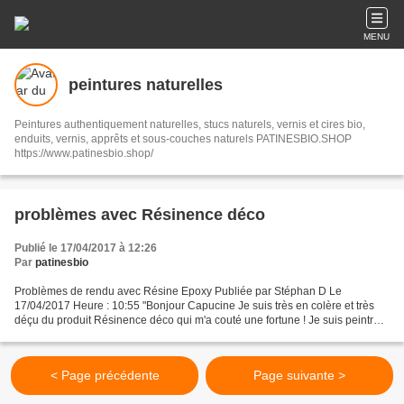
MENU
peintures naturelles
Peintures authentiquement naturelles, stucs naturels, vernis et cires bio,
enduits, vernis, apprêts et sous-couches naturels PATINESBIO.SHOP
https://www.patinesbio.shop/
problèmes avec Résinence déco
Publié le 17/04/2017 à 12:26
Par
patinesbio
Problèmes de rendu avec Résine Epoxy Publiée par Stéphan D Le
17/04/2017 Heure : 10:55 "Bonjour Capucine Je suis très en colère et très
déçu du produit Résinence déco qui m'a couté une fortune ! Je suis peintre
de métier et je pense faire du bon boulot,...
< Page précédente
Page suivante >