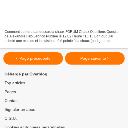
Comment peindre par dessus la chaux FORUM Chaux Questions Question
de Alexandre Fab-Lebrico Publiée le 12/02 Heure : 15:15 Bonjour, J'ai
acheté une maison et la cuisine a été peinte à la chaux (badigeon de
chaux). Le problème est que le mur au-dessus...
< Page précédente
Page suivante >
Hébergé par Overblog
Top articles
Pages
Contact
Signaler un abus
C.G.U.
Cookies et données personnelles