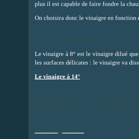
plus il est capable de faire fondre la chau
On choisira donc le vinaigre en fonction 
Le vinaigre blanc à 8°
Le vinaigre à 8° est le vinaigre dilué qu
les surfaces délicates : le vinaigre va dis
Le vinaigre à 14°
Sur les conseils de notre spécialiste 
vinaigre blanc à 14° . Avec le
vinaigr
une boiserie brute ou une peinture no
sur le mortier de ciment, sur les céram
Le vinaigre à 20°