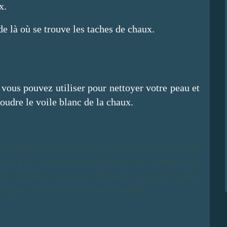
x.
de là où se trouve les taches de chaux.
e vous pouvez utiliser pour nettoyer votre peau et
soudre le voile blanc de la chaux.
et maître de la chaux, je nettoie tout avec le
e à 14°, je nettoie les taches de chaux sur
n calcaire, sur les carreaux en terre cuite,
iques, sur le verre, sur le métal...