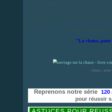
Bien évidemment, on ne nettoie pas
avec du vinaigre car vous risquez de
légèrement la chaux sèche avec un ab
Vous souhaitez to
"La chaux, pour 
chaux : pour
Reprenons notre série
120 
pour réussir 
ASTUCES POUR REUSS