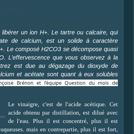
re blanc
s pour les amateurs de chimie (comme moi) :
libérer un ion H+. Le tartre ou calcaire, qui
te de calcium, est un solide à caractère
s H+. Le composé H2CO3 se décompose quasi
. L’effervescence que vous observez à la
rtrez est due au dégazage du dioxyde de
alcium et acétate sont quant à eux solubles
ançoise Brénon et l’équipe Question du mois de
Le vinaigre, c'est de l'acide acétique. Cet
acide obtenu par distillation, est dilué avec
aux
de l'eau. Plus il est concentré, plus il est
ueuses. mais en contrepartie, plus il est fort,