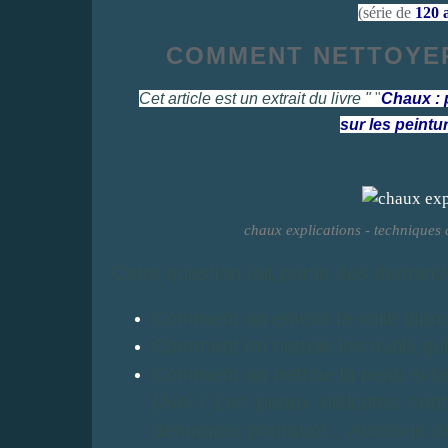
(série de
120 a
COMMENT NETTOYER
Cet article est un extrait du livre "
"
Chaux : 
sur les peintu
chaux explications - techniques 
Cette question fait partie des demand
Comment on enlève le voile blanc 
Comment on nettoie les outils qui
Comment on nettoie la peau si t
(Aïe ! Les peaux délicates son
demander pourquoi... Aurais-je 