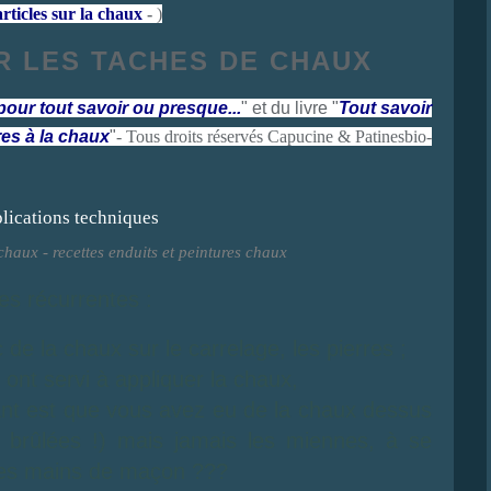
rticles sur la chaux
-
)
 LES TACHES DE CHAUX
pour tout savoir ou presque...
" et du livre "
Tout savoir
res à la chaux
"
-
Tous droits réservés Capucine & Patinesbio-
chaux - recettes enduits et peintures chaux
es récurrentes :
de la chaux sur le carrelage, les pierres ;
 ont servi à appliquer la chaux,
ant est que vous avez eu de la chaux dessus
t brûlées !) mais jamais les miennes, à se
des mains de maçon ???