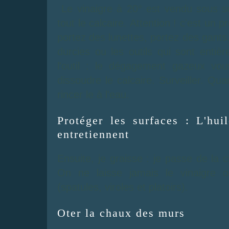
Le vinaigre à 20° est vendu sous so
tout le calcaire. Attention ! c'est un 
portez des lunettes, portez des gants.
durcies ou les outils qui sont enti
l'outil : le dégagement gazeux vou
dissoudre le calcaire. Surveiller. Quan
rincer le à l'eau.
Protéger les surfaces : L'hui
entretiennent
Ensuite, je graisse : je passe de la c
On ne laisse jamais le vinaigre ou 
(spatules, viroles et platoirs).
Oter la chaux des murs