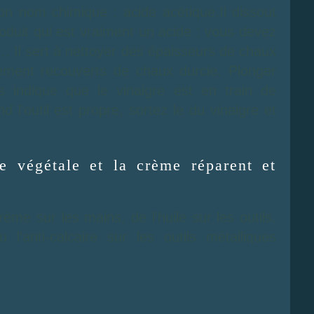
n nom chimique : acide acétique.Il dissout
produit qui est vraiment un acide : vous devez
.. Il sert à nettoyer des épaisseurs de chaux
èrement recouverts de chaux durcie. Plonger
s indique que le vinaigre est en train de
d l'outil est propre, sortez le du vinaigre et
le végétale et la crème réparent et
rème sur les mains, de l'huile sur les outils.
l'anti-calcaire sur les outils métalliques