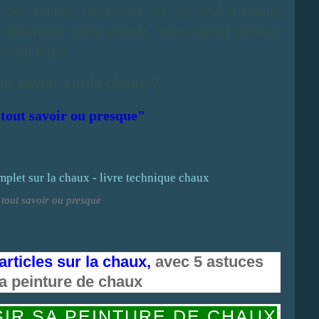
 des taches de chaux sur un enduit chaux
 détériorer votre enduit. Vous devez poncer
rasif léger
ut savoir sur la chaux ?
tout savoir ou presque"
 tout savoir ou presque
articles sur la chaux,
avec 5 astuces
sa peinture de chaux
IR SA PEINTURE DE CHAUX