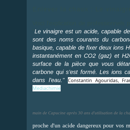
Enlever la chaux : Le vinaig
Voici l'explication de professionnel
"
Le vinaigre est un acide, capable de 
sont des noms courants du carbona
basique, capable de fixer deux ion
instantanément en CO2 (gaz) et H2O
surface de la pièce que vous déta
carbone qui s’est formé. Les ions c
dans l’eau."
Constantin Agouridas, Fr
Mediachimie
main de Capucine après 30 ans d'utilisation de la ch
proche d'un acide dangereux pour vos muq