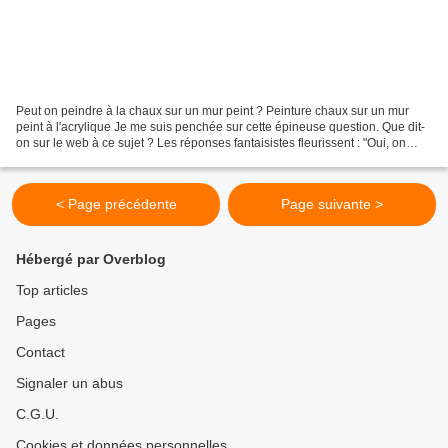
Peut on peindre à la chaux sur un mur peint ? Peinture chaux sur un mur
peint à l'acrylique Je me suis penchée sur cette épineuse question. Que dit-
on sur le web à ce sujet ? Les réponses fantaisistes fleurissent : "Oui, on
peut peindre avec de la chaux...
< Page précédente
Page suivante >
Hébergé par Overblog
Top articles
Pages
Contact
Signaler un abus
C.G.U.
Cookies et données personnelles